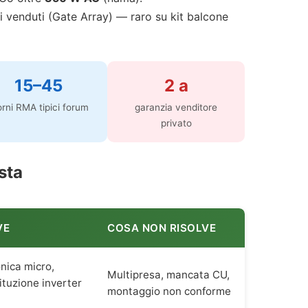
i venduti (Gate Array) — raro su kit balcone
15–45
2 a
orni RMA tipici forum
garanzia venditore
privato
sta
VE
COSA NON RISOLVE
nica micro,
Multipresa, mancata CU,
ituzione inverter
montaggio non conforme