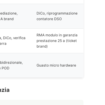
mediazione,
DiCo, riprogrammazione
MA brand
contatore DSO
RMA modulo in garanzia
, DiCo, verifica
prestazione 25 a (ticket
erra
brand)
bidirezionale,
Guasto micro hardware
e POD
nzia