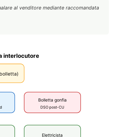
nalare al venditore mediante raccomandata
a interlocutore
bolletta)
Bolletta gonfia
d
DSO post-CU
d
Elettricista