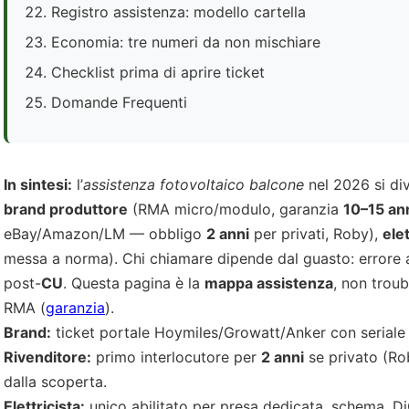
Registro assistenza: modello cartella
Economia: tre numeri da non mischiare
Checklist prima di aprire ticket
Domande Frequenti
In sintesi:
l’
assistenza fotovoltaico balcone
nel 2026 si di
brand produttore
(RMA micro/modulo, garanzia
10–15 an
eBay/Amazon/LM — obbligo
2 anni
per privati, Roby),
elet
messa a norma). Chi chiamare dipende dal guasto: errore 
post-
CU
. Questa pagina è la
mappa assistenza
, non troub
RMA (
garanzia
).
Brand:
ticket portale Hoymiles/Growatt/Anker con seriale 
Rivenditore:
primo interlocutore per
2 anni
se privato (Ro
dalla scoperta.
Elettricista:
unico abilitato per presa dedicata, schema, D