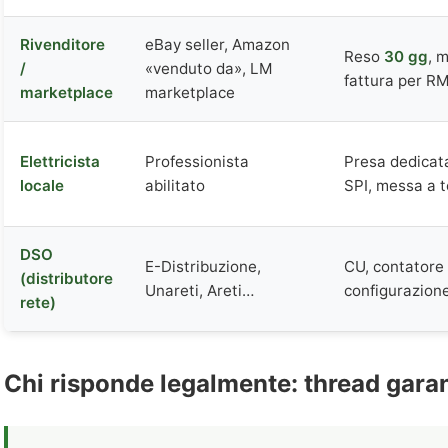
Rivenditore
eBay seller, Amazon
Reso
30 gg
, 
/
«venduto da», LM
fattura per R
marketplace
marketplace
Elettricista
Professionista
Presa dedicata
locale
abilitato
SPI, messa a t
DSO
E-Distribuzione,
CU, contatore 
(distributore
Unareti, Areti…
configurazion
rete)
Chi risponde legalmente: thread gara