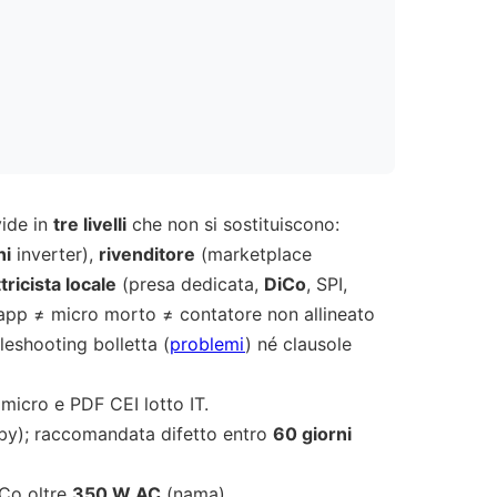
vide in
tre livelli
che non si sostituiscono:
ni
inverter),
rivenditore
(marketplace
tricista locale
(presa dedicata,
DiCo
, SPI,
app ≠ micro morto ≠ contatore non allineato
leshooting bolletta (
problemi
) né clausole
micro e PDF CEI lotto IT.
by); raccomandata difetto entro
60 giorni
iCo oltre
350 W AC
(nama).