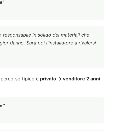
e”
o responsabile in solido dei materiali che
ior danno. Sarà poi l'installatore a rivalersi
l percorso tipico è
privato → venditore 2 anni
i.”