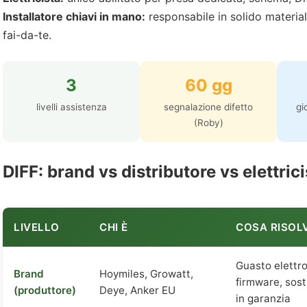
Installatore chiavi in mano:
responsabile in solido material
fai-da-te.
3
60 gg
livelli assistenza
segnalazione difetto
gi
(Roby)
DIFF: brand vs distributore vs elettrici
LIVELLO
CHI È
COSA RISOL
Guasto elettro
Brand
Hoymiles, Growatt,
firmware, sost
(produttore)
Deye, Anker EU
in garanzia