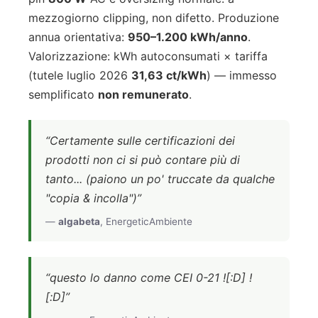
mezzogiorno clipping, non difetto. Produzione
annua orientativa:
950–1.200 kWh/anno
.
Valorizzazione: kWh autoconsumati × tariffa
(tutele luglio 2026
31,63 ct/kWh
) — immesso
semplificato
non remunerato
.
“Certamente sulle certificazioni dei
prodotti non ci si può contare più di
tanto... (paiono un po' truccate da qualche
"copia & incolla")”
—
algabeta
, EnergeticAmbiente
“questo lo danno come CEI 0-21 ![:D] !
[:D]”