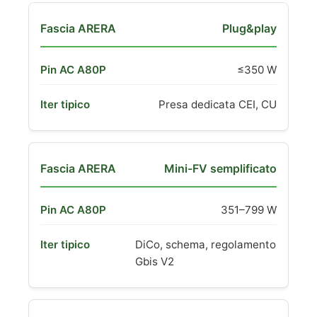
Plug&play
≤350 W
Presa dedicata CEI, CU
Mini-FV semplificato
351–799 W
DiCo, schema, regolamento
Gbis V2