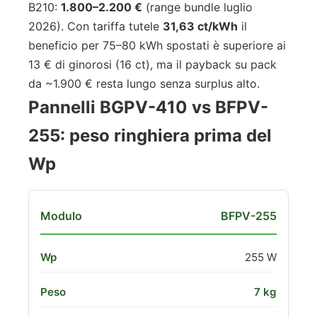
B210:
1.800–2.200 €
(range bundle luglio
2026). Con tariffa tutele
31,63 ct/kWh
il
beneficio per 75–80 kWh spostati è superiore ai
13 € di ginorosi (16 ct), ma il payback su pack
da ~1.900 € resta lungo senza surplus alto.
Pannelli BGPV-410 vs BFPV-
255: peso ringhiera prima del
Wp
BFPV-255
255 W
7 kg