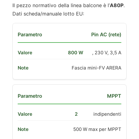
Il pezzo normativo della linea balcone è l’
A80P
.
Dati scheda/manuale lotto EU:
Pin AC (rete)
800 W
, 230 V, 3,5 A
Fascia mini-FV ARERA
MPPT
2
indipendenti
500 W max per MPPT