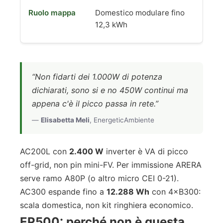
Domestico modulare fino
12,3 kWh
“Non fidarti dei 1.000W di potenza
dichiarati, sono si e no 450W continui ma
appena c'è il picco passa in rete.”
—
Elisabetta Meli
, EnergeticAmbiente
AC200L con
2.400 W
inverter è VA di picco
off-grid, non pin mini-FV. Per immissione ARERA
serve ramo A80P (o altro micro CEI 0-21).
AC300 espande fino a
12.288 Wh
con 4×B300:
scala domestica, non kit ringhiera economico.
EP500: perché non è questa