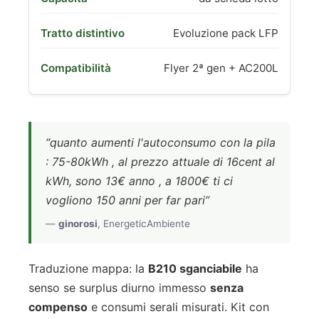
Evoluzione pack LFP
Flyer 2ª gen + AC200L
“quanto aumenti l'autoconsumo con la pila
: 75-80kWh , al prezzo attuale di 16cent al
kWh, sono 13€ anno , a 1800€ ti ci
vogliono 150 anni per far pari”
—
ginorosi
, EnergeticAmbiente
Traduzione mappa: la
B210 sganciabile
ha
senso se surplus diurno immesso
senza
compenso
e consumi serali misurati. Kit con