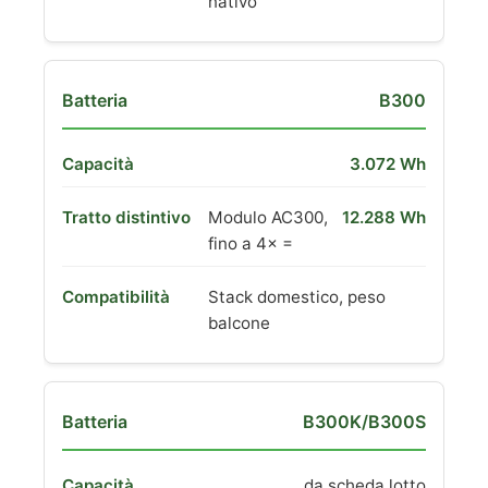
nativo
B300
3.072 Wh
Modulo AC300,
12.288 Wh
fino a 4× =
Stack domestico, peso
balcone
B300K/B300S
da scheda lotto