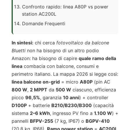
Confronto rapido: linea A80P vs power
station AC200L
Domande Frequenti
In sintesi:
chi cerca
fotovoltaico da balcone
Bluetti
non ha bisogno di un altro podio
Amazon: ha bisogno di capire
quale ramo della
linea
combacia con balcone, consumi e
perimetro italiano. La mappa 2026 si legge così:
linea balcone on-grid
= micro
A80P
(pin AC
800 W
,
2 MPPT
da
500 W
ciascuno, efficienza
picco
96,5%
, garanzia
10 anni
) + controller
D100P
+ batterie
B210/B230/B300
(capacità
sistema
2–6 kWh
, ingresso PV fino a
1.100 W
) +
pannelli
BFPV-255
(7 kg, IP67) o
BGPV-410
(20,8 kg, IP68).
Ramo power station
=
AC200L