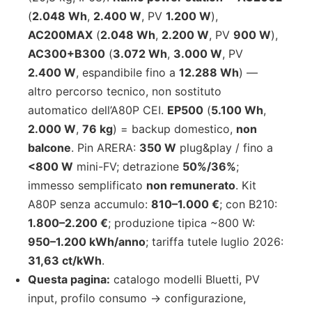
(
2.048 Wh
,
2.400 W
, PV
1.200 W
),
AC200MAX
(
2.048 Wh
,
2.200 W
, PV
900 W
),
AC300+B300
(
3.072 Wh
,
3.000 W
, PV
2.400 W
, espandibile fino a
12.288 Wh
) —
altro percorso tecnico, non sostituto
automatico dell’A80P CEI.
EP500
(
5.100 Wh
,
2.000 W
,
76 kg
) = backup domestico,
non
balcone
. Pin ARERA:
350 W
plug&play / fino a
<800 W
mini-FV; detrazione
50%/36%
;
immesso semplificato
non remunerato
. Kit
A80P senza accumulo:
810–1.000 €
; con B210:
1.800–2.200 €
; produzione tipica ~800 W:
950–1.200 kWh/anno
; tariffa tutele luglio 2026:
31,63 ct/kWh
.
Questa pagina:
catalogo modelli Bluetti, PV
input, profilo consumo → configurazione,