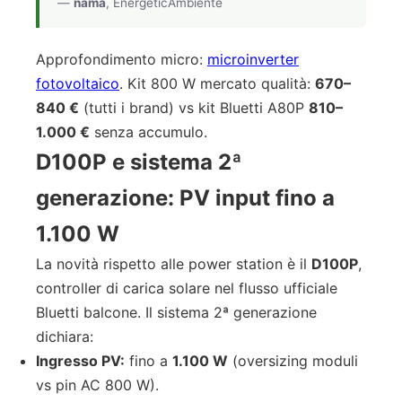
—
nama
, EnergeticAmbiente
Approfondimento micro:
microinverter
fotovoltaico
. Kit 800 W mercato qualità:
670–
840 €
(tutti i brand) vs kit Bluetti A80P
810–
1.000 €
senza accumulo.
D100P e sistema 2ª
generazione: PV input fino a
1.100 W
La novità rispetto alle power station è il
D100P
,
controller di carica solare nel flusso ufficiale
Bluetti balcone. Il sistema 2ª generazione
dichiara:
Ingresso PV:
fino a
1.100 W
(oversizing moduli
vs pin AC 800 W).