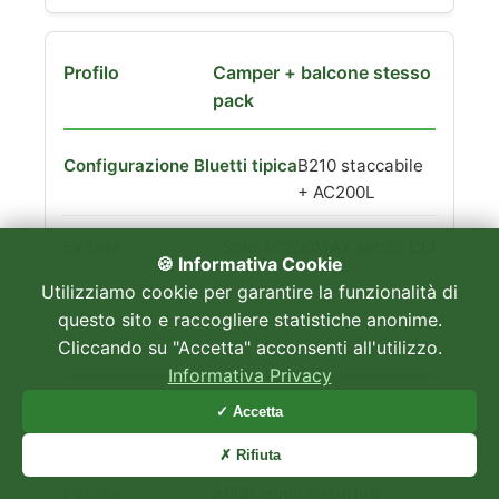
Camper + balcone stesso
pack
B210 staccabile
+ AC200L
Solo AC200MAX senza CEI
🍪 Informativa Cookie
Utilizziamo cookie per garantire la funzionalità di
questo sito e raccogliere statistiche anonime.
Domestico alto kWh
Cliccando su "Accetta" acconsenti all'utilizzo.
Informativa Privacy
AC300 + B300
✓ Accetta
(fino 12,3 kWh)
✗ Rifiuta
A80P come sostituto