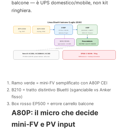
balcone — è UPS domestico/mobile, non kit
ringhiera.
Linea Bluetti balcone (Luglio 2026)
D100P
A80P
BFPV 255W
BGPV 410W
PV fino 1.100 W
800 W AC · 2 MPPT
7 kg · IP67
20,8 kg · IP68
sistema 2ª gen
CEI 0-21 · 10 anni
B210 2.150 Wh
Presa dedicata
sganciabile · 2–6 kWh
350 P&P / mini-FV <800 W
confusione GSC
Ramo B: AC200L / AC200MAX / AC300
EP500: 5.100 Wh · 76 kg
PV 900–2.400 W · power station · altro iter
NON balcone — backup domestico
Ramo verde = mini-FV semplificato con A80P CEI
B210 = tratto distintivo Bluetti (sganciabile vs Anker
fisso)
Box rosso EP500 = errore carrello balcone
A80P: il micro che decide
mini-FV e PV input