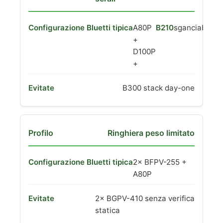
A80P
B210
sganciabile
+
D100P
+
B300 stack day-one
Ringhiera peso limitato
2× BFPV-255 +
A80P
2× BGPV-410 senza verifica
statica