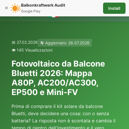
Balkonkraftwerk Audit
×
Install
☰
Google Play
📅 27.02.2026
🔄 Aggiornato: 26.07.2026
👁️ 145 Visualizzazioni
Fotovoltaico da Balcone
Bluetti 2026: Mappa
A80P, AC200/AC300,
EP500 e Mini-FV
Prima di comprare il kit solare da balcone
Bluetti, deve decidere una cosa: con o senza
batteria? La risposta non è scontata e cambia il
tempo di rientro dell'investimento e il vero