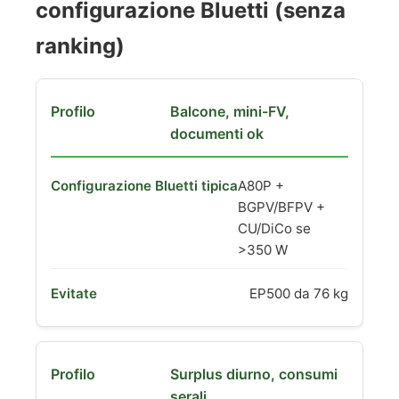
configurazione Bluetti (senza
ranking)
Balcone, mini-FV,
documenti ok
A80P +
BGPV/BFPV +
CU/DiCo se
>350 W
EP500 da 76 kg
Surplus diurno, consumi
serali