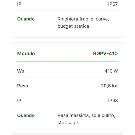
IP67
Ringhiera fragile, curva,
budget statica
BGPV-410
410 W
20,8 kg
IP68
Resa massima, sole pulito,
statica ok