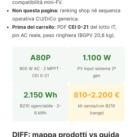
compatibilità mini-FV.
Non questa pagina:
ranking shop né sequenza
operativa CU/DiCo generica.
Prima del carrello:
PDF
CEI 0-21
del lotto IT,
pin AC reale, peso ringhiera (BGPV 20,8 kg).
A80P
1.100 W
800 W AC · 2 MPPT ·
PV input sistema 2ª
CEI 0-21
gen
2.150 Wh
810–2.200 €
B210 sganciabile · 2–
kit senza/con B210
6 kWh
(range)
DIFF: mappa prodotti vs guida