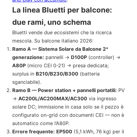
La linea Bluetti per balcone:
due rami, uno schema
Bluetti vende
due ecosistemi
che la ricerca
mescola. Su balcone italiano 2026:
Ramo A — Sistema Solare da Balcone 2ª
generazione:
pannelli →
D100P
(controller) →
A80P
(micro CEI 0-21) → presa dedicata;
surplus in
B210/B230/B300
(batteria
sganciabile).
Ramo B — Power station + pannelli portatili:
PV
→
AC200L/AC200MAX/AC300
via ingresso
solare DC; immissione in casa solo se il pezzo è
configurato on-grid con documenti CEI — non è
automatico come l’A80P.
Errore frequente:
EP500
(5,1 kWh, 76 kg) per il