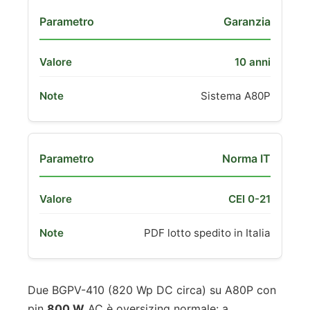
Garanzia
10 anni
Sistema A80P
Norma IT
CEI 0-21
PDF lotto spedito in Italia
Due BGPV-410 (820 Wp DC circa) su A80P con
pin
800 W
AC è oversizing normale: a