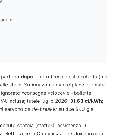
canale
i partono
dopo
il filtro tecnico sulla scheda (pin
 dalle stelle. Su Amazon e marketplace ordinate
; ignorate «consegna veloce» e «bolletta
IVA inclusa; tutele luglio 2026:
31,63 ct/kWh
;
oni servono da
tie-breaker
su due SKU già
tenuto scatola (staffe?), assistenza IT.
à elettrica né la Comunicazione Unica inviata.