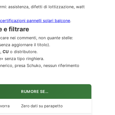
i: assistenza, difetti di lottizzazione, watt
certificazioni pannelli solari balcone
.
e filtrare
care nei commenti, non
quante
stelle:
nza aggiornare il titolo).
a
,
CU
o distributore.
» senza tipo ringhiera.
enerico, presa Schuko, nessun riferimento
RUMORE SE…
avorra
Zero dati su parapetto