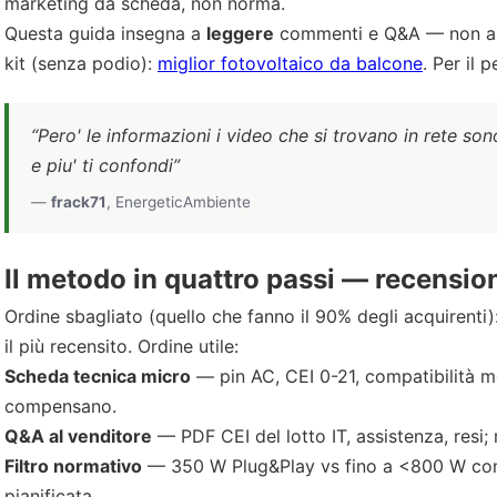
marketing da scheda, non norma.
Questa guida insegna a
leggere
commenti e Q&A — non a rip
kit (senza podio):
miglior fotovoltaico da balcone
. Per il
“Pero' le informazioni i video che si trovano in rete so
e piu' ti confondi”
—
frack71
, EnergeticAmbiente
Il metodo in quattro passi — recensioni
Ordine sbagliato (quello che fanno il 90% degli acquirenti
il più recensito. Ordine utile:
Scheda tecnica micro
— pin AC, CEI 0-21, compatibilità m
compensano.
Q&A al venditore
— PDF CEI del lotto IT, assistenza, resi;
Filtro normativo
— 350 W Plug&Play vs fino a <800 W con D
pianificata.