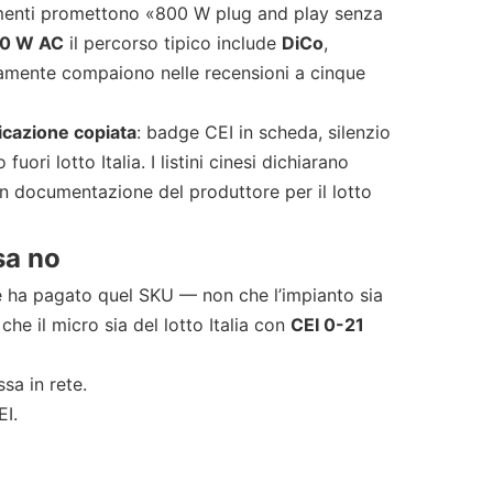
mmenti promettono «800 W plug and play senza
0 W AC
il percorso tipico include
DiCo
,
ramente compaiono nelle recensioni a cinque
ficazione copiata
: badge CEI in scheda, silenzio
ori lotto Italia. I listini cinesi dichiarano
on documentazione del produttore per il lotto
sa no
e ha pagato quel SKU — non che l’impianto sia
 che il micro sia del lotto Italia con
CEI 0-21
a in rete.
EI.