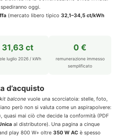
e spediranno oggi.
ffa
(mercato libero tipico
32,1–34,5 ct/kWh
31,63 ct
0 €
ele luglio 2026 / kWh
remunerazione immesso
semplificato
ta d’acquisto
kit balcone
vuole una scorciatoia: stelle, foto,
taliano però non si valuta come un aspirapolvere:
, quasi mai ciò che decide la conformità (PDF
Unica
al distributore). Una pagina a cinque
g and play 800 W» oltre
350 W AC
è spesso