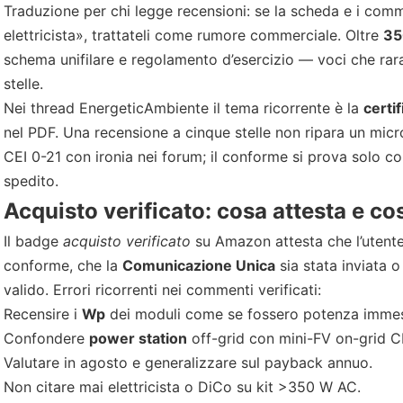
Traduzione per chi legge recensioni: se la scheda e i co
elettricista», trattateli come rumore commerciale. Oltre
35
schema unifilare e regolamento d’esercizio — voci che ra
stelle.
Nei thread EnergeticAmbiente il tema ricorrente è la
certi
nel PDF. Una recensione a cinque stelle non ripara un micro fu
CEI 0-21 con ironia nei forum; il conforme si prova solo c
spedito.
Acquisto verificato: cosa attesta e co
Il badge
acquisto verificato
su Amazon attesta che l’utent
conforme, che la
Comunicazione Unica
sia stata inviata o
valido. Errori ricorrenti nei commenti verificati:
Recensire i
Wp
dei moduli come se fossero potenza immess
Confondere
power station
off-grid con mini-FV on-grid C
Valutare in agosto e generalizzare sul payback annuo.
Non citare mai elettricista o DiCo su kit >350 W AC.