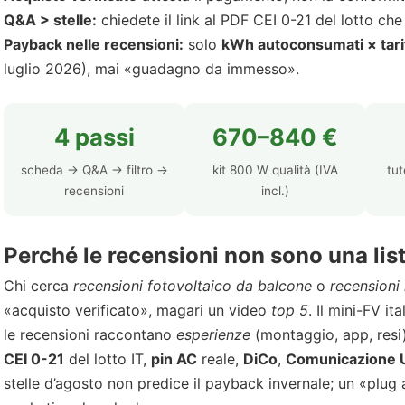
Q&A > stelle:
chiedete il link al PDF CEI 0-21 del lotto ch
Payback nelle recensioni:
solo
kWh autoconsumati × tari
luglio 2026), mai «guadagno da immesso».
4 passi
670–840 €
scheda → Q&A → filtro →
kit 800 W qualità (IVA
tut
recensioni
incl.)
Perché le recensioni non sono una lis
Chi cerca
recensioni fotovoltaico da balcone
o
recensioni 
«acquisto verificato», magari un video
top 5
. Il mini-FV i
le recensioni raccontano
esperienze
(montaggio, app, resi)
CEI 0-21
del lotto IT,
pin AC
reale,
DiCo
,
Comunicazione 
stelle d’agosto non predice il payback invernale; un «plu