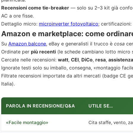
Recensioni come tie-breaker
— solo su 2–3 kit già conform
AC a ore fisse.
Dettaglio micro:
microinverter fotovoltaico
; certificazioni:
Amazon e marketplace: come ordinare 
Su
Amazon balcone
, eBay e generalisti il trucco è
cosa
cer
Ordinate per
più recenti
(le schede cambiano lotto micro se
Cercate nelle recensioni:
watt
,
CEI
,
DiCo
,
resa
,
assistenz
Ignorate testi solo su imballo, consegna, «montaggio facile
Filtrate recensioni importate da altri mercati (badge CE g
Italia).
PAROLA IN RECENSIONE/Q&A
UTILE SE…
«Facile montaggio»
Cita staffe, vento, z