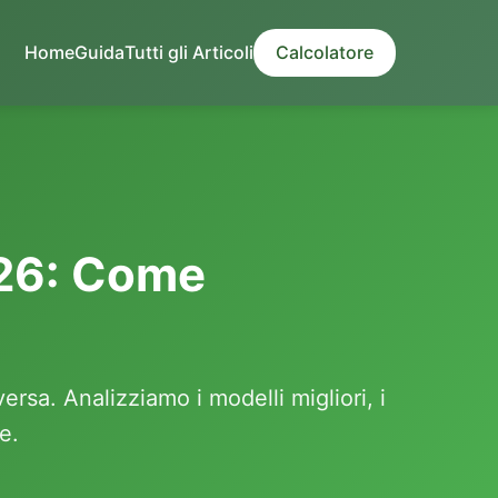
Home
Guida
Tutti gli Articoli
Calcolatore
026: Come
rsa. Analizziamo i modelli migliori, i
e.