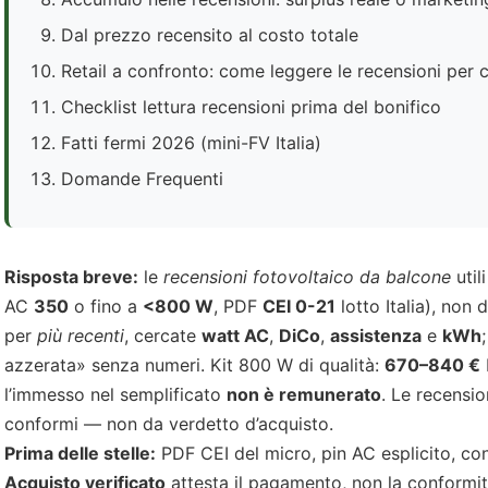
Dal prezzo recensito al costo totale
Retail a confronto: come leggere le recensioni per 
Checklist lettura recensioni prima del bonifico
Fatti fermi 2026 (mini-FV Italia)
Domande Frequenti
Risposta breve:
le
recensioni fotovoltaico da balcone
util
AC
350
o fino a
<800 W
, PDF
CEI 0-21
lotto Italia), non
per
più recenti
, cercate
watt AC
,
DiCo
,
assistenza
e
kWh
azzerata» senza numeri. Kit 800 W di qualità:
670–840 €
l’immesso nel semplificato
non è remunerato
. Le recensi
conformi — non da verdetto d’acquisto.
Prima delle stelle:
PDF CEI del micro, pin AC esplicito, con
Acquisto verificato
attesta il pagamento, non la conformit