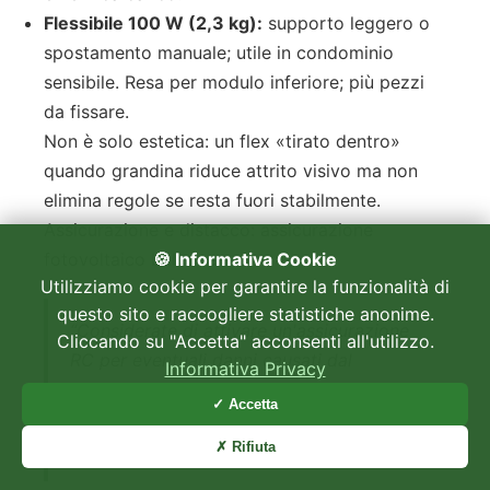
Flessibile 100 W (2,3 kg):
supporto leggero o
spostamento manuale; utile in condominio
sensibile. Resa per modulo inferiore; più pezzi
da fissare.
Non è solo estetica: un flex «tirato dentro»
quando grandina riduce attrito visivo ma non
elimina regole se resta fuori stabilmente.
Assicurazione e distacco: assicurazione
fotovoltaico balcone.
🍪 Informativa Cookie
Utilizziamo cookie per garantire la funzionalità di
questo sito e raccogliere statistiche anonime.
“Considerate di attivare un'assicurazione
Cliccando su "Accetta" acconsenti all'utilizzo.
RC per eventuali danni causati dal
Informativa Privacy
distacco del pannello”
✓ Accetta
—
Altroconsumo
, fotovoltaico plug-and-play
✗ Rifiuta
03/04/2025