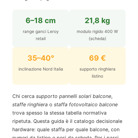
6–18 cm
21,8 kg
range ganci Leroy
modulo rigido 400 W
retail
(scheda)
35–40°
69 €
inclinazione Nord Italia
supporto ringhiera
listino
Chi cerca
supporto pannelli solari balcone
,
staffe ringhiera
o
staffa fotovoltaico balcone
trova spesso la stessa tabella normativa
ripetuta. Questa guida è il catalogo decisionale
hardware: quale staffa per quale balcone, con
numeri da listino e pesi da scheda. Per i passi