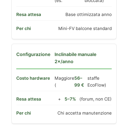
(es.
bloccata)
Base ottimizzata anno
Mini-FV balcone standard
Inclinabile manuale
2×/anno
Maggiore
56–
staffe
(
99 €
EcoFlow)
+
5–7%
(forum, non CE)
Chi accetta manutenzione