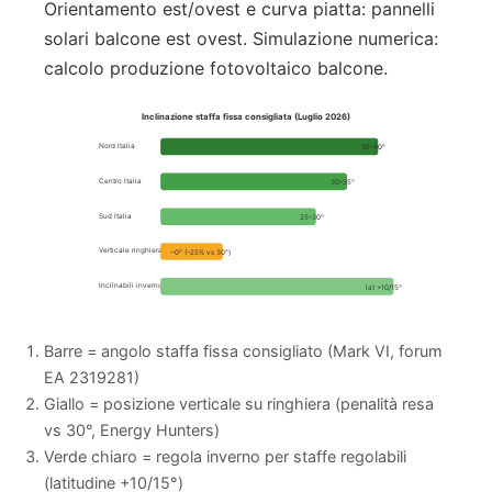
Orientamento est/ovest e curva piatta: pannelli
solari balcone est ovest. Simulazione numerica:
calcolo produzione fotovoltaico balcone.
Inclinazione staffa fissa consigliata (Luglio 2026)
Nord Italia
35–40°
Centro Italia
30–35°
Sud Italia
25–30°
Verticale ringhiera
~0° (–25% vs 30°)
Inclinabili inverno
lat +10/15°
Barre = angolo staffa fissa consigliato (Mark VI, forum
EA 2319281)
Giallo = posizione verticale su ringhiera (penalità resa
vs 30°, Energy Hunters)
Verde chiaro = regola inverno per staffe regolabili
(latitudine +10/15°)