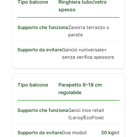
Ringhiera tubo/vetro
spesso
Zavorra terrazzo o
parete
Gancio «universale»
senza verifica spessore
Parapetto 6–18 cm
regolabile
Ganci inox retail
(Leroy/EcoFlow)
Due moduli
30 kg
kit