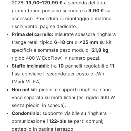
2026:
19,90–129,99 €
a seconda del tipo;
promo brand possono scendere a
9,90 €
su
accessori. Procedura di montaggio e matrice
rischi vento: pagine dedicate.
Prima del carrello:
misurate spessore ringhiera
(range retail tipico
6–18 cm
o
<25 mm
su kit
specifici) e sommate peso modulo (
21,8 kg
rigido 400 W EcoFlow) × numero pezzi.
Staffe inclinabili:
tra
10
pannelli regolabili e
11
fissi conviene il secondo per costo e kWh
(Mark VI, EA).
Non nel kit:
piedini e supporti ringhiera sono
voce separata su molti listini (es. rigido 400 W
senza piedini in scheda).
Condominio:
supporto visibile su ringhiera =
comunicazione
1122-bis
se parti comuni;
dettaglio in pagina terrazzo.